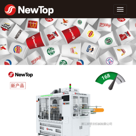
浙
江
新
德
宝
机
械
有
限
公
司