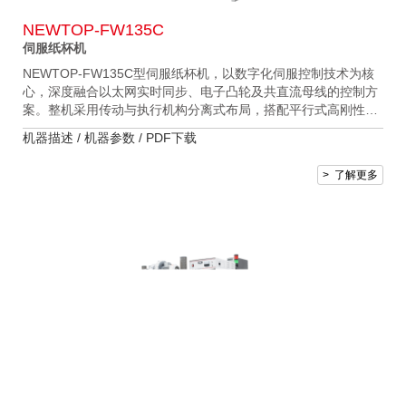
NEWTOP-FW135C
伺服纸杯机
NEWTOP-FW135C型伺服纸杯机，以数字化伺服控制技术为核
心，深度融合以太网实时同步、电子凸轮及共直流母线的控制方
案。整机采用传动与执行机构分离式布局，搭配平行式高刚性传
动轴与双转盘 “伺服电机 + 精密减速机”驱动机构，提升设备运行
机器描述 /
机器参数 /
PDF下载
性能，优化日常维护，兼顾运行可靠与操作便捷性。外观采用钣
金式机身搭配网状门结构，提升整机散热与操作安全。该机型通
> 了解更多
过更换模具实现16oz -42oz的纸杯生产，生产速度最高可达140
只/分钟。