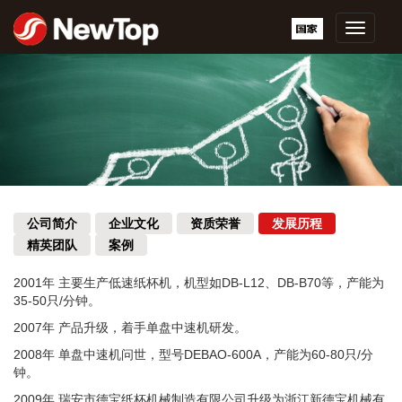
浙
江
新
德
宝
机
械
有
限
公
司
公司简介
企业文化
资质荣誉
发展历程
精英团队
案例
2001年 主要生产低速纸杯机，机型如DB-L12、DB-B70等，产能为
35-50只/分钟。
2007年 产品升级，着手单盘中速机研发。
2008年 单盘中速机问世，型号DEBAO-600A，产能为60-80只/分
钟。
2009年 瑞安市德宝纸杯机械制造有限公司升级为浙江新德宝机械有